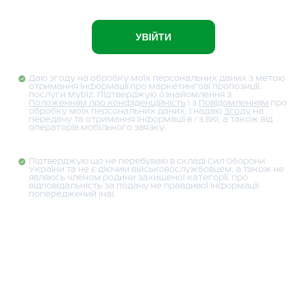
УВІЙТИ
Даю згоду на обробку моїх персональних даних з метою
отримання інформації про маркетингові пропозиції,
послуги Mybiz. Підтверджую ознайомлення з
Положенням про конфіденційність
і з
Повідомленням
про
обробку моїх персональних даних, і надаю
Згоду
на
передачу та отримання інформації в / з БКІ, а також від
операторів мобільного зв'язку.
Підтверджую що не перебуваю в складі Сил Оборони
України та не є діючим військовослужбовцем, а також не
являюсь членом родини захищеної категорії, про
відповідальність за подачу не правдивої інформації
попереджений (на).